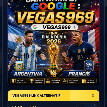
VEGAS969 LINK ALTERNATIF
♾️