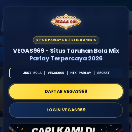
SITUS PARLAY NO.1 DI INDONESIA
VEGAS969 - Situs Taruhan Bola Mix
Parlay Terpercaya 2026
JUDI BOLA | VEGAS969 | MIX PARLAY | SBOBET
DAFTAR VEGAS969
LOGIN VEGAS969